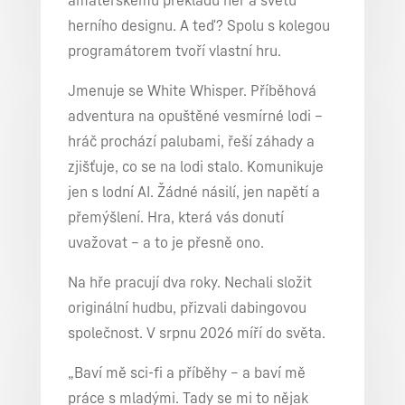
amatérskému překladu her a světu
herního designu. A teď? Spolu s kolegou
programátorem tvoří vlastní hru.
Jmenuje se White Whisper. Příběhová
adventura na opuštěné vesmírné lodi –
hráč prochází palubami, řeší záhady a
zjišťuje, co se na lodi stalo. Komunikuje
jen s lodní AI. Žádné násilí, jen napětí a
přemýšlení. Hra, která vás donutí
uvažovat – a to je přesně ono.
Na hře pracují dva roky. Nechali složit
originální hudbu, přizvali dabingovou
společnost. V srpnu 2026 míří do světa.
„Baví mě sci-fi a příběhy – a baví mě
práce s mladými. Tady se mi to nějak