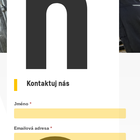
h
Kontaktuj nás
Kontaktujte
Jméno
*
nás
Emailová adresa
*