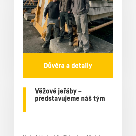
Důvěra a detaily
Věžové jeřáby –
představujeme náš tým