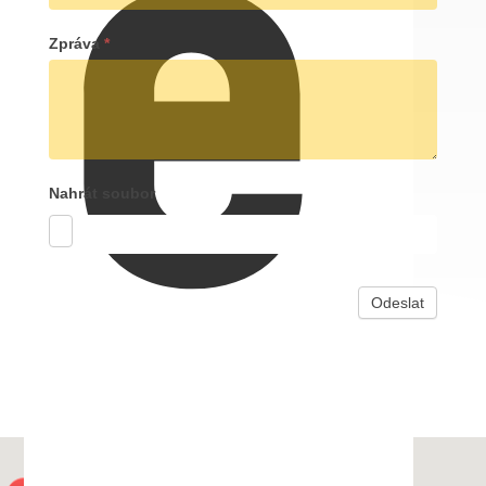
e
Zpráva
*
Nahrát soubor
Odeslat
Alternative: