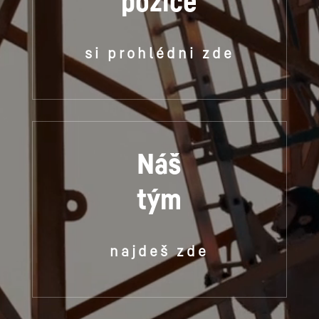
pozice
si prohlédni zde
Náš
tým
najdeš zde